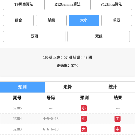
T9凤皇算法
R12Gamma算法
V12Ultra算法
组合
杀组
大小
单双
双项
双组
100期 正确：57 期 错误：43 期
正确率：57%
预测
走势
统计
期号
号码
预测
结果
62385
---
小
---
双
62384
4+9+0=13
小
中
62383
6+6+6=18
大
中