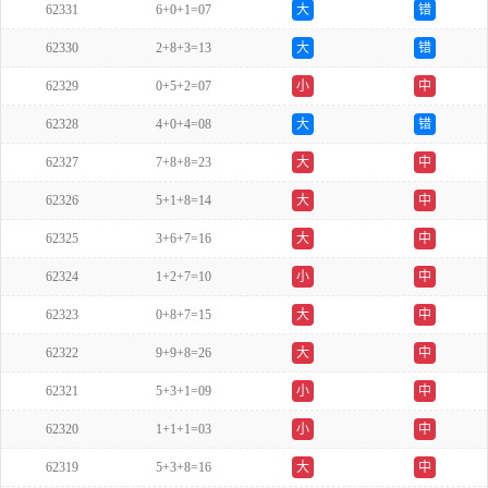
62331
6+0+1=07
大
错
62330
2+8+3=13
大
错
62329
0+5+2=07
小
中
62328
4+0+4=08
大
错
62327
7+8+8=23
大
中
62326
5+1+8=14
大
中
62325
3+6+7=16
大
中
62324
1+2+7=10
小
中
62323
0+8+7=15
大
中
62322
9+9+8=26
大
中
62321
5+3+1=09
小
中
62320
1+1+1=03
小
中
62319
5+3+8=16
大
中