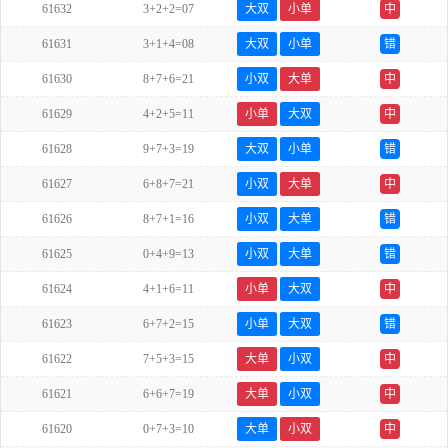
61632
3+2+2=07
大双
小单
中
61631
3+1+4=08
大双
小单
错
61630
8+7+6=21
小双
大单
中
61629
4+2+5=11
小单
大双
中
61628
9+7+3=19
大双
小单
错
61627
6+8+7=21
小双
大单
中
61626
8+7+1=16
小双
大单
错
61625
0+4+9=13
小双
大单
错
61624
4+1+6=11
小单
大双
中
61623
6+7+2=15
小单
大双
错
61622
7+5+3=15
大单
小双
中
61621
6+6+7=19
大单
小双
中
61620
0+7+3=10
大单
小双
中