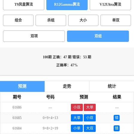
T9凤皇算法
R12Gamma算法
V12Ultra算法
组合
杀组
大小
单双
双项
双组
100期 正确：47 期 错误：53 期
正确率：47%
预测
走势
统计
期号
号码
预测
结果
61686
---
小双
大单
---
61685
0+9+4=13
大单
小双
错
61684
9+8+2=19
小单
大双
错