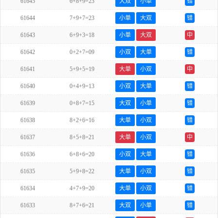
61645
6+8+9=23
大双
小单
错
61644
7+9+7=23
小单
大双
错
61643
6+9+3=18
小单
大双
中
61642
0+2+7=09
小双
大单
错
61641
5+9+5=19
大单
小双
中
61640
0+4+9=13
小双
大单
错
61639
0+8+7=15
大双
小单
错
61638
8+2+6=16
大单
小双
错
61637
8+5+8=21
大单
小双
中
61636
6+8+6=20
小双
大单
错
61635
5+9+8=22
大单
小双
错
61634
4+7+9=20
大单
小双
错
61633
8+7+6=21
大双
小单
错