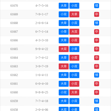
61670
4+7+5=16
大单
小双
错
61669
7+9+1=17
小双
大单
中
61668
2+6+6=14
大单
小双
错
61667
6+7+1=14
小单
大双
中
61666
4+3+3=10
大单
小双
中
61665
9+9+4=22
大双
小单
中
61664
1+7+4=12
大单
小双
中
61663
3+9+7=19
大单
小双
中
61662
1+6+4=11
大单
小双
错
61661
6+0+4=10
大单
小双
中
61660
9+8+8=25
小双
大单
中
61659
7+7+4=18
大单
小双
错
61658
2+0+4=06
大双
小单
错