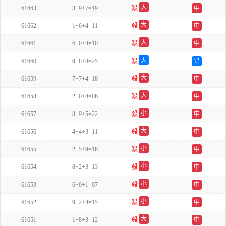
大
61663
3+9+7=19
殺
中
双
大
61662
1+6+4=11
殺
中
双
大
61661
6+0+4=10
殺
中
双
大
61660
9+8+8=25
殺
错
单
大
61659
7+7+4=18
殺
中
单
大
61658
2+0+4=06
殺
中
双
小
61657
8+9+5=22
殺
中
单
大
61656
4+4+3=11
殺
中
双
小
61655
2+5+9=16
殺
中
双
小
61654
8+2+3=13
殺
中
双
小
61653
6+0+1=07
殺
中
双
小
61652
9+2+4=15
殺
中
双
大
61651
1+8+3=12
殺
中