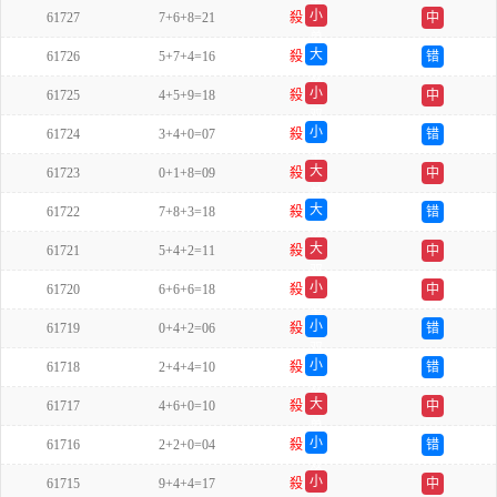
小
61727
7+6+8=21
殺
中
单
大
61726
5+7+4=16
殺
错
双
小
61725
4+5+9=18
殺
中
双
小
61724
3+4+0=07
殺
错
单
大
61723
0+1+8=09
殺
中
单
大
61722
7+8+3=18
殺
错
双
大
61721
5+4+2=11
殺
中
双
小
61720
6+6+6=18
殺
中
单
小
61719
0+4+2=06
殺
错
双
小
61718
2+4+4=10
殺
错
双
大
61717
4+6+0=10
殺
中
单
小
61716
2+2+0=04
殺
错
双
小
61715
9+4+4=17
殺
中