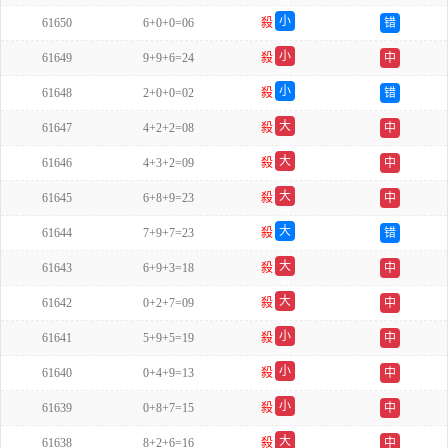
双
小
61650
6+0+0=06
殺
错
双
小
61649
9+9+6=24
殺
中
双
小
61648
2+0+0=02
殺
错
双
大
61647
4+2+2=08
殺
中
双
大
61646
4+3+2=09
殺
中
单
大
61645
6+8+9=23
殺
中
双
大
61644
7+9+7=23
殺
错
单
大
61643
6+9+3=18
殺
中
单
大
61642
0+2+7=09
殺
中
双
小
61641
5+9+5=19
殺
中
双
小
61640
0+4+9=13
殺
中
双
小
61639
0+8+7=15
殺
中
单
大
61638
8+2+6=16
殺
中