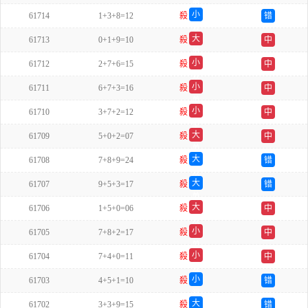
单
小
61714
1+3+8=12
殺
错
双
大
61713
0+1+9=10
殺
中
单
小
61712
2+7+6=15
殺
中
双
小
61711
6+7+3=16
殺
中
单
小
61710
3+7+2=12
殺
中
单
大
61709
5+0+2=07
殺
中
单
大
61708
7+8+9=24
殺
错
双
大
61707
9+5+3=17
殺
错
单
大
61706
1+5+0=06
殺
中
双
小
61705
7+8+2=17
殺
中
单
小
61704
7+4+0=11
殺
中
双
小
61703
4+5+1=10
殺
错
双
大
61702
3+3+9=15
殺
错