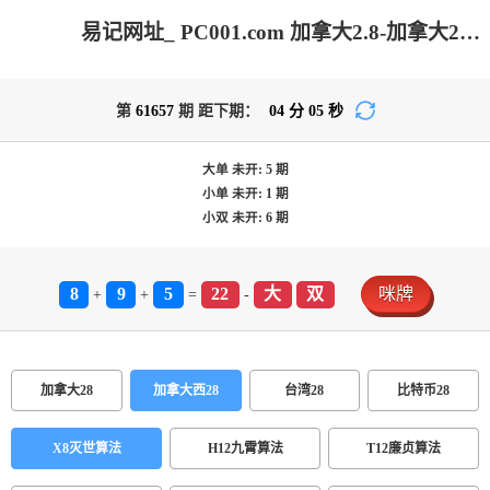
易记网址_ PC001.com 加拿大2.8-加拿大2.8在线预测|加拿大2.8走势咪牌预测|加拿大2.8 PC查询结果预测|加拿大2.8在线_专注研究2.8_加拿大PC在线走势_官方数据!
第
61657
期 距下期：
04
分
05
秒
大单
未开:
5
期
小单
未开:
1
期
小双
未开:
6
期
8
9
5
22
大
双
咪牌
+
+
=
-
加拿大28
加拿大西28
台湾28
比特币28
X8灭世算法
H12九霄算法
T12廉贞算法