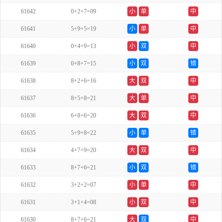
61642
0+2+7=09
小
单
中
61641
5+9+5=19
小
单
中
61640
0+4+9=13
小
双
中
61639
0+8+7=15
小
双
错
61638
8+2+6=16
大
双
中
61637
8+5+8=21
大
单
中
61636
6+8+6=20
大
双
中
61635
5+9+8=22
小
单
错
61634
4+7+9=20
大
双
中
61633
8+7+6=21
小
双
错
61632
3+2+2=07
小
单
中
61631
3+1+4=08
小
双
中
61630
8+7+6=21
大
双
中