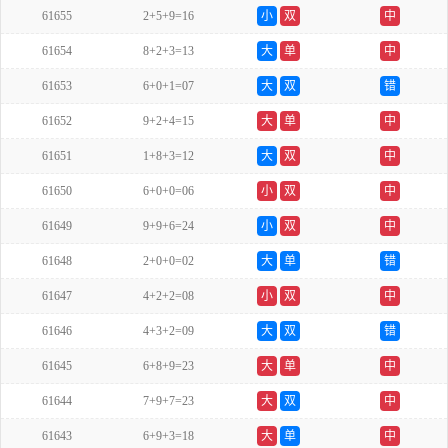
61655
2+5+9=16
小
双
中
61654
8+2+3=13
大
单
中
61653
6+0+1=07
大
双
错
61652
9+2+4=15
大
单
中
61651
1+8+3=12
大
双
中
61650
6+0+0=06
小
双
中
61649
9+9+6=24
小
双
中
61648
2+0+0=02
大
单
错
61647
4+2+2=08
小
双
中
61646
4+3+2=09
大
双
错
61645
6+8+9=23
大
单
中
61644
7+9+7=23
大
双
中
61643
6+9+3=18
大
单
中