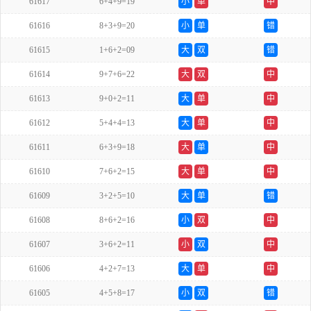
61617
6+4+9=19
小
单
中
61616
8+3+9=20
小
单
错
61615
1+6+2=09
大
双
错
61614
9+7+6=22
大
双
中
61613
9+0+2=11
大
单
中
61612
5+4+4=13
大
单
中
61611
6+3+9=18
大
单
中
61610
7+6+2=15
大
单
中
61609
3+2+5=10
大
单
错
61608
8+6+2=16
小
双
中
61607
3+6+2=11
小
双
中
61606
4+2+7=13
大
单
中
61605
4+5+8=17
小
双
错