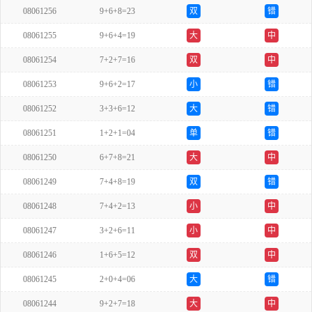
08061256
9+6+8=23
双
错
08061255
9+6+4=19
大
中
08061254
7+2+7=16
双
中
08061253
9+6+2=17
小
错
08061252
3+3+6=12
大
错
08061251
1+2+1=04
单
错
08061250
6+7+8=21
大
中
08061249
7+4+8=19
双
错
08061248
7+4+2=13
小
中
08061247
3+2+6=11
小
中
08061246
1+6+5=12
双
中
08061245
2+0+4=06
大
错
08061244
9+2+7=18
大
中