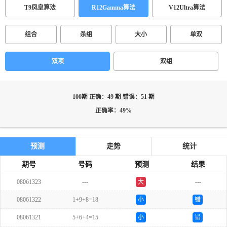
T9凤皇算法
R12Gamma算法
V12Ultra算法
组合
杀组
大小
单双
双项
双组
100期 正确：49 期 错误：51 期
正确率：49%
预测
走势
统计
期号
号码
预测
结果
08061323
---
大
---
08061322
1+9+8=18
小
错
08061321
5+6+4=15
小
错