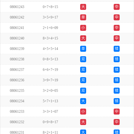
08061243
0+7+8=15
大
中
08061242
3+5+9=17
单
中
08061241
2+1+6=09
小
中
08061240
8+3+4=15
大
中
08061239
4+5+5=14
单
错
08061238
0+8+5=13
双
错
08061237
6+6+7=19
双
错
08061236
3+9+7=19
双
错
08061235
3+2+0=05
双
错
08061234
5+7+1=13
大
错
08061233
3+3+1=07
小
中
08061232
0+9+8=17
大
中
08061231
8+2+1=11
大
错