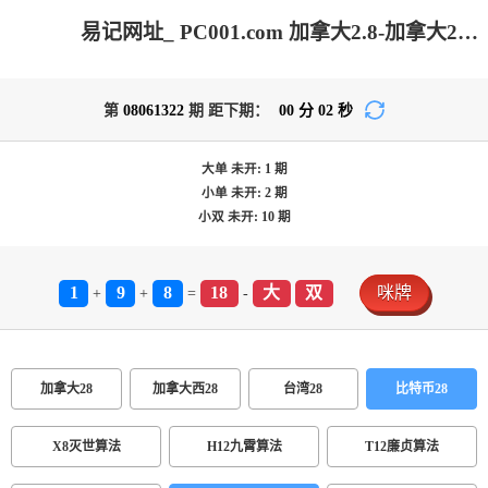
易记网址_ PC001.com 加拿大2.8-加拿大2.8在线预测|加拿大2.8走势咪牌预测|加拿大2.8 PC查询结果预测|加拿大2.8在线_专注研究2.8_加拿大PC在线走势_官方数据!
第
08061322
期 距下期：
00
分
02
秒
大单
未开:
1
期
小单
未开:
2
期
小双
未开:
10
期
1
9
8
18
大
双
咪牌
+
+
=
-
加拿大28
加拿大西28
台湾28
比特币28
X8灭世算法
H12九霄算法
T12廉贞算法