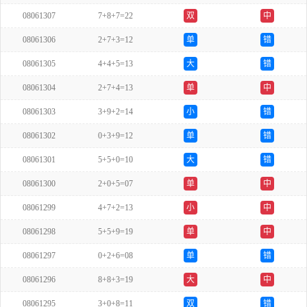
08061307
7+8+7=22
双
中
08061306
2+7+3=12
单
错
08061305
4+4+5=13
大
错
08061304
2+7+4=13
单
中
08061303
3+9+2=14
小
错
08061302
0+3+9=12
单
错
08061301
5+5+0=10
大
错
08061300
2+0+5=07
单
中
08061299
4+7+2=13
小
中
08061298
5+5+9=19
单
中
08061297
0+2+6=08
单
错
08061296
8+8+3=19
大
中
08061295
3+0+8=11
双
错